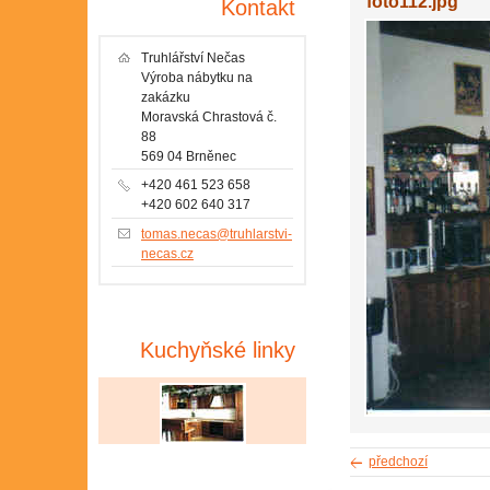
foto112.jpg
Kontakt
Truhlářství Nečas
Výroba nábytku na
zakázku
Moravská Chrastová č.
88
569 04 Brněnec
+420 461 523 658
+420 602 640 317
tomas.necas@truhlarstvi-
necas.cz
Kuchyňské linky
předchozí