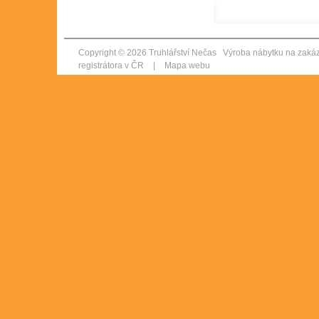
Copyright © 2026 Truhlářství Nečas Výroba nábytku na zak
registrátora v ČR
|
Mapa webu